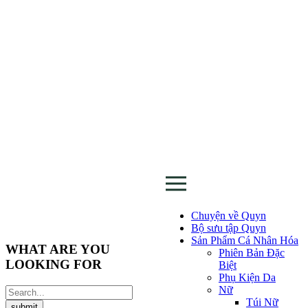
Chuyện về Quyn
Bộ sưu tập Quyn
Sản Phẩm Cá Nhân Hóa
WHAT ARE YOU
Phiên Bản Đặc
LOOKING FOR
Biệt
Phụ Kiện Da
Nữ
Túi Nữ
submit