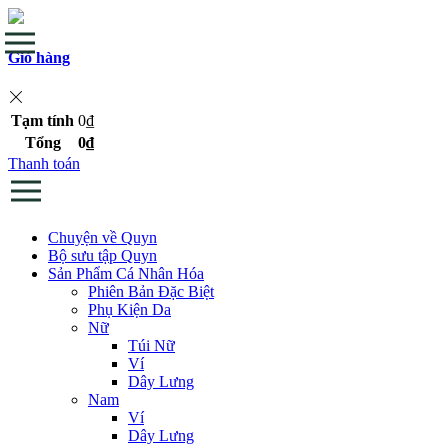
Giỏ hàng
Tạm tính
0
₫
Tổng
0
₫
Thanh toán
Chuyện về Quyn
Bộ sưu tập Quyn
Sản Phẩm Cá Nhân Hóa
Phiên Bản Đặc Biệt
Phụ Kiện Da
Nữ
Túi Nữ
Ví
Dây Lưng
Nam
Ví
Dây Lưng