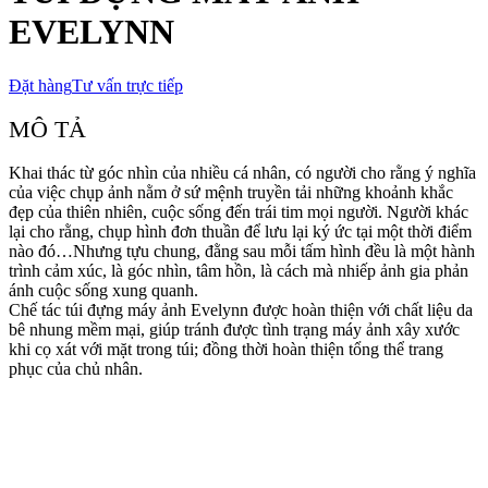
EVELYNN
Đặt hàng
Tư vấn trực tiếp
MÔ TẢ
Khai thác từ góc nhìn của nhiều cá nhân, có người cho rằng ý nghĩa
của việc chụp ảnh nằm ở sứ mệnh truyền tải những khoảnh khắc
đẹp của thiên nhiên, cuộc sống đến trái tim mọi người. Người khác
lại cho rằng, chụp hình đơn thuần để lưu lại ký ức tại một thời điểm
nào đó…Nhưng tựu chung, đằng sau mỗi tấm hình đều là một hành
trình cảm xúc, là góc nhìn, tâm hồn, là cách mà nhiếp ảnh gia phản
ánh cuộc sống xung quanh.
Chế tác túi đựng máy ảnh Evelynn được hoàn thiện với chất liệu da
bê nhung mềm mại, giúp tránh được tình trạng máy ảnh xây xước
khi cọ xát với mặt trong túi; đồng thời hoàn thiện tổng thể trang
phục của chủ nhân.