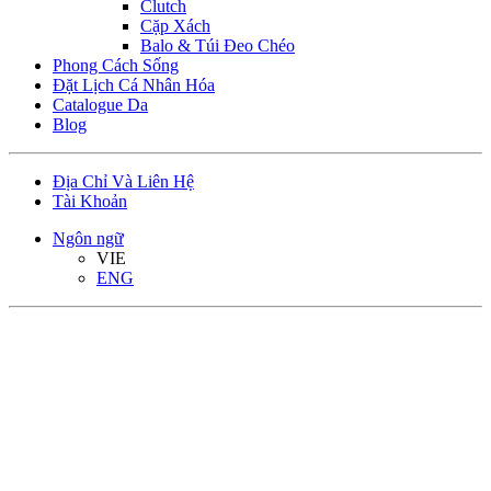
Clutch
Cặp Xách
Balo & Túi Đeo Chéo
Phong Cách Sống
Đặt Lịch Cá Nhân Hóa
Catalogue Da
Blog
Địa Chỉ Và Liên Hệ
Tài Khoản
Ngôn ngữ
VIE
ENG