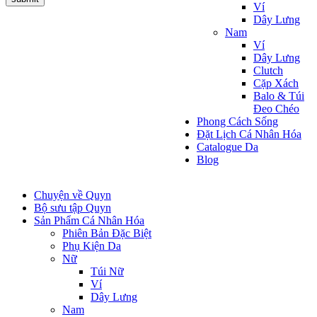
Ví
Dây Lưng
Nam
Ví
Dây Lưng
Clutch
Cặp Xách
Balo & Túi
Đeo Chéo
Phong Cách Sống
Đặt Lịch Cá Nhân Hóa
Catalogue Da
Blog
Chuyện về Quyn
Bộ sưu tập Quyn
Sản Phẩm Cá Nhân Hóa
Phiên Bản Đặc Biệt
Phụ Kiện Da
Nữ
Túi Nữ
Ví
Dây Lưng
Nam