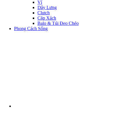
Ví
Dây Lưng
Clutch
Cặp Xách
Balo & Túi Đeo Chéo
Phong Cách Sống